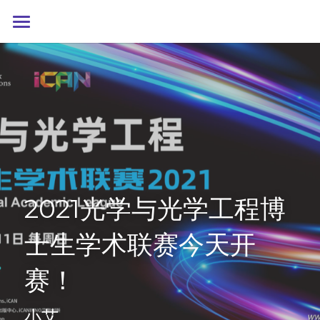
首页
iCANX Talks
Youth Talks
科学大会
青年科学家奖
iCANX 科学大会2023
2021光学与光学工程博
iCANX 科学大会2022
学术联赛
YSA/青年科学家奖2022
士生学术联赛今天开
YSA/青年科学家奖2021
iCAN大赛
2023光学与光学工程
赛！
2022光学与光学工程
关于我们
小艾
柔性电子