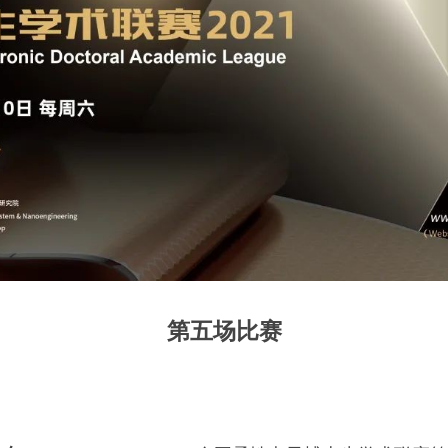
第五场比赛