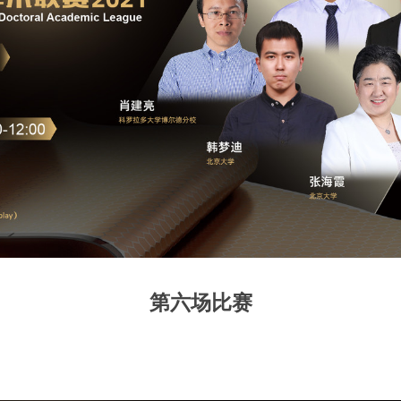
第六场比赛