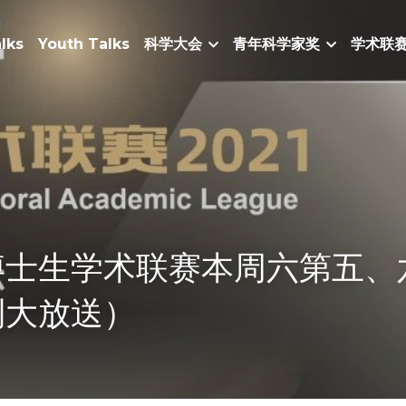
lks
Youth Talks
科学大会
青年科学家奖
学术联
博士生学术联赛本周六第五、
利大放送）